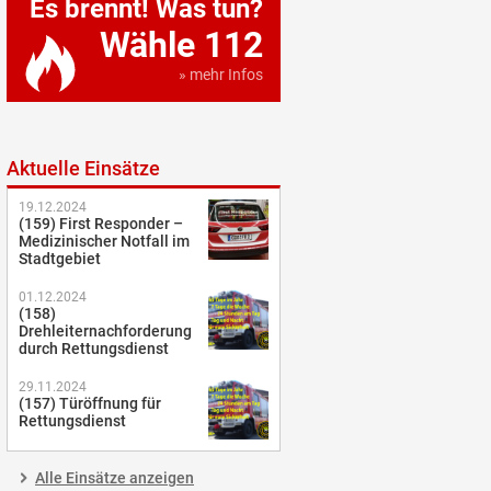
Es brennt! Was tun?
Wähle 112
» mehr Infos
Aktuelle Einsätze
19.12.2024
(159) First Responder –
Medizinischer Notfall im
Stadtgebiet
01.12.2024
(158)
Drehleiternachforderung
durch Rettungsdienst
29.11.2024
(157) Türöffnung für
Rettungsdienst
Alle Einsätze anzeigen