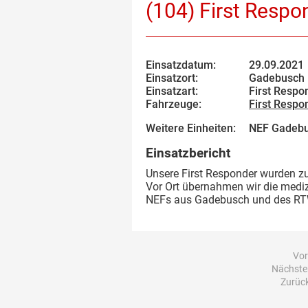
(104) First Respo
Einsatzdatum:
29.09.2021
Einsatzort:
Gadebusch
Einsatzart:
First Respo
Fahrzeuge:
First Respo
Weitere Einheiten:
NEF Gadebu
Einsatzbericht
Unsere First Responder wurden zu
Vor Ort übernahmen wir die mediz
NEFs aus Gadebusch und des RT
Vor
Nächster
Zurück