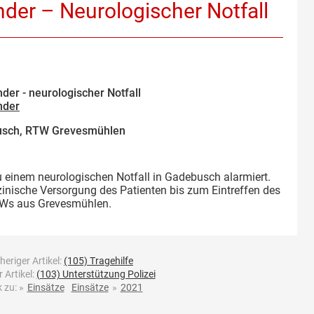
nder – Neurologischer Notfall
nder - neurologischer Notfall
nder
sch, RTW Grevesmühlen
 einem neurologischen Notfall in Gadebusch alarmiert.
inische Versorgung des Patienten bis zum Eintreffen des
Ws aus Grevesmühlen.
heriger Artikel:
(105) Tragehilfe
 Artikel:
(103) Unterstützung Polizei
 zu:
»
Einsätze
Einsätze
»
2021