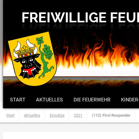
START
AKTUELLES
DIE FEUERWEHR
KINDER
Start
Aktuelles
Einsätze
2021
(112) First Responder