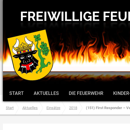
START
AKTUELLES
DIE FEUERWEHR
KINDER
Start
Aktuelles
Einsätze
2018
(151) First Responder – V