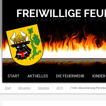
START
AKTUELLES
DIE FEUERWEHR
KINDER
Start
Aktuelles
Einsätze
2019
(165) Absicherung Pyrote