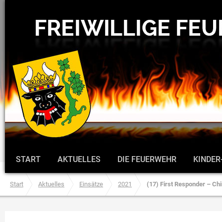
START
AKTUELLES
DIE FEUERWEHR
KINDER
Start
Aktuelles
Einsätze
2021
(17) First Responder – Chi