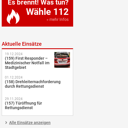
Es brennt! Was tun?
Wähle 112
» mehr Infos
Aktuelle Einsätze
19.12.2024
(159) First Responder –
Medizinischer Notfall im
Stadtgebiet
01.12.2024
(158) Drehleiternachforderung
durch Rettungsdienst
29.11.2024
(157) Türöffnung für
Rettungsdienst
Alle Einsätze anzeigen