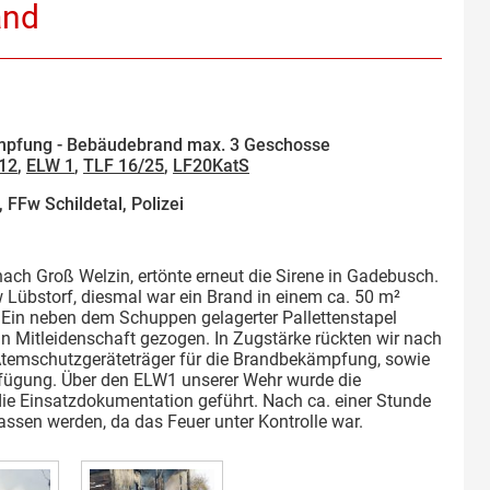
and
pfung - Bebäudebrand max. 3 Geschosse
/12
,
ELW 1
,
TLF 16/25
,
LF20KatS
 FFw Schildetal, Polizei
nach Groß Welzin, ertönte erneut die Sirene in Gadebusch.
 Lübstorf, diesmal war ein Brand in einem ca. 50 m²
in neben dem Schuppen gelagerter Pallettenstapel
in Mitleidenschaft gezogen. In Zugstärke rückten wir nach
 Atemschutzgeräteträger für die Brandbekämpfung, sowie
fügung. Über den ELW1 unserer Wehr wurde die
 die Einsatzdokumentation geführt. Nach ca. einer Stunde
assen werden, da das Feuer unter Kontrolle war.