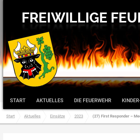
START
AKTUELLES
DIE FEUERWEHR
KINDER
Start
Aktuelles
Einsätze
2023
(27) First Responder – Med