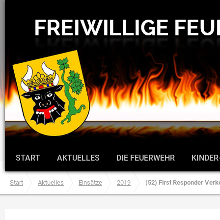
START
AKTUELLES
DIE FEUERWEHR
KINDER
Start
Aktuelles
Einsätze
2019
(52) First Responder Verk