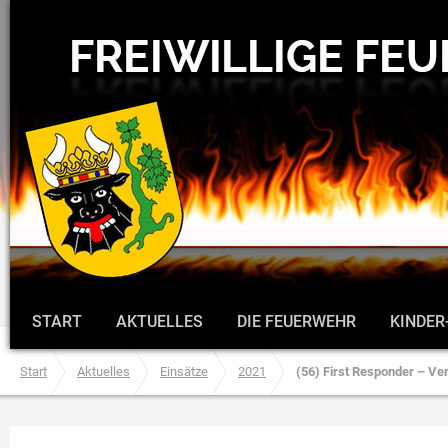
START
AKTUELLES
DIE FEUERWEHR
KINDER
Start
Aktuelles
Einsätze
2021
(56) First Responder – Ve