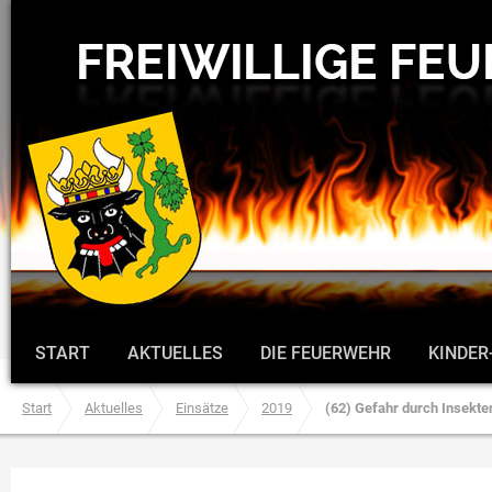
START
AKTUELLES
DIE FEUERWEHR
KINDER
Start
Aktuelles
Einsätze
2019
(62) Gefahr durch Insekte