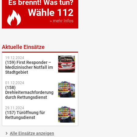
Es brennt! Was tun?
Wähle 112
» mehr Infos
Aktuelle Einsätze
19.12.2024
(159) First Responder –
Medizinischer Notfall im
Stadtgebiet
01.12.2024
(158)
Drehleiternachforderung
durch Rettungsdienst
29.11.2024
(157) Türöffnung für
Rettungsdienst
Alle Einsätze anzeigen