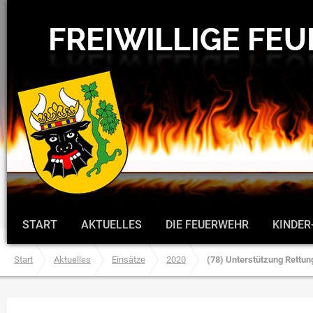
START
AKTUELLES
DIE FEUERWEHR
KINDER
Start
Aktuelles
Einsätze
2020
(78) Unterstützung Rettun