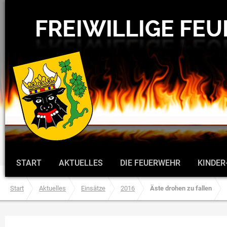
START
AKTUELLES
DIE FEUERWEHR
KINDER
Start
Aktuelles
Einsätze
2016
Äste drohen zu fallen