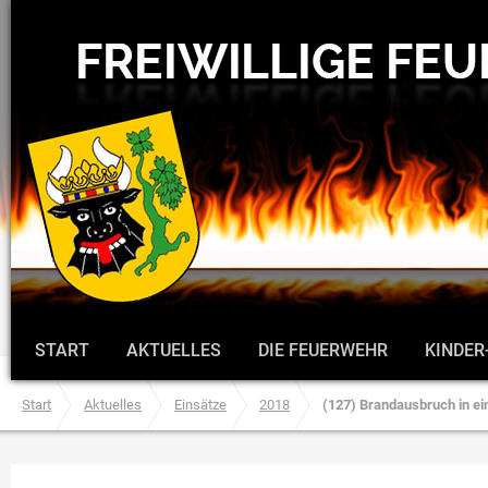
START
AKTUELLES
DIE FEUERWEHR
KINDER
Start
Aktuelles
Einsätze
2018
(127) Brandausbruch in e