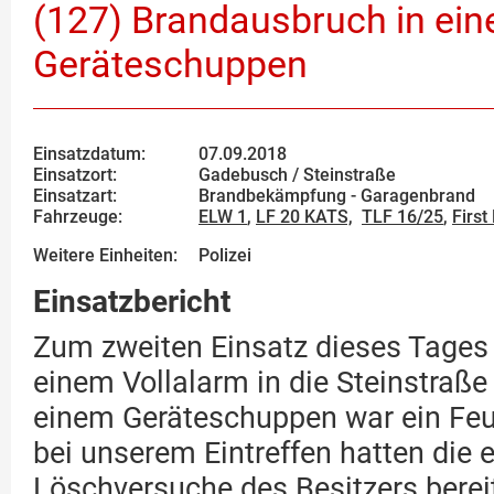
(127) Brandausbruch in ei
Geräteschuppen
Einsatzdatum:
07.09.2018
Einsatzort:
Gadebusch / Steinstraße
Einsatzart:
Brandbekämpfung - Garagenbrand
Fahrzeuge:
ELW 1
,
LF 20 KATS,
TLF 16/25
,
First
Weitere Einheiten:
Polizei
Einsatzbericht
Zum zweiten Einsatz dieses Tages
einem Vollalarm in die Steinstraße 
einem Geräteschuppen war ein Feu
bei unserem Eintreffen hatten die 
Löschversuche des Besitzers berei