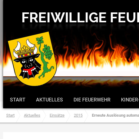
START
AKTUELLES
DIE FEUERWEHR
KINDER
Start
Aktuelles
Einsätze
2015
Erneute Auslösung automa