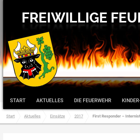
START
AKTUELLES
DIE FEUERWEHR
KINDER
Start
Aktuelles
Einsätze
2017
First Responder – Internist