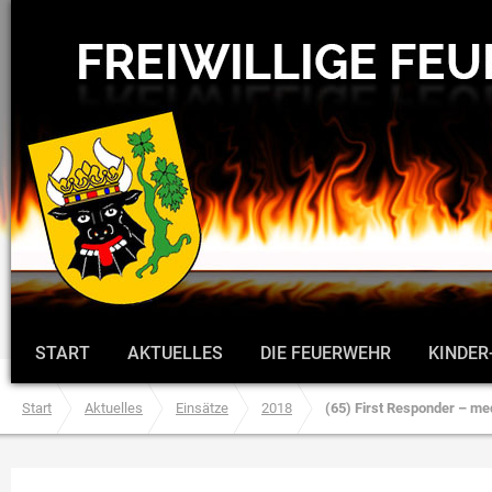
START
AKTUELLES
DIE FEUERWEHR
KINDER
Start
Aktuelles
Einsätze
2018
(65) First Responder – med