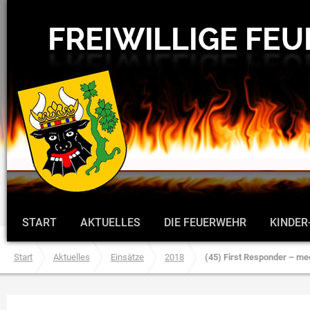
START
AKTUELLES
DIE FEUERWEHR
KINDER
Start
Aktuelles
Einsätze
2018
(45) First Responder – med