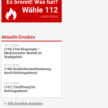
Es brennt! Was tun?
Wähle 112
» mehr Infos
Aktuelle Einsätze
19.12.2024
(159) First Responder –
Medizinischer Notfall im
Stadtgebiet
01.12.2024
(158) Drehleiternachforderung
durch Rettungsdienst
29.11.2024
(157) Türöffnung für
Rettungsdienst
Alle Einsätze anzeigen