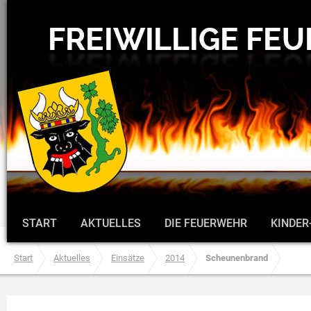
START
AKTUELLES
DIE FEUERWEHR
KINDER
Start
Aktuelles
Einsätze
2014
Scheunenbrand