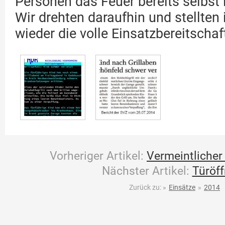
Personen das Feuer bereits selbst
Wir drehten daraufhin und stellten
wieder die volle Einsatzbereitschaft
Vorheriger Artikel:
Vermeintliche
Nächster Artikel:
Türöf
Zurück zu:
»
Einsätze
»
2014