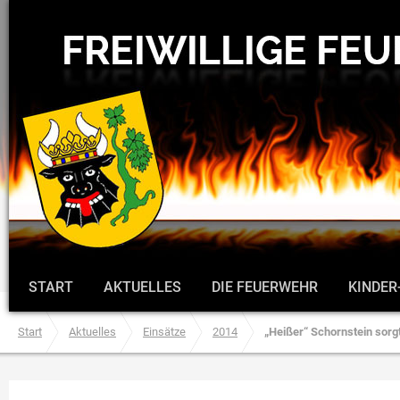
START
AKTUELLES
DIE FEUERWEHR
KINDER
Start
Aktuelles
Einsätze
2014
„Heißer“ Schornstein sorg