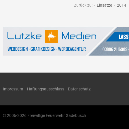
Zurück zu:
»
Einsätze
»
2014
Impressum
Haftungsausschluss
Datenschutz
© 2006-2026 Freiwillige Feuerwehr Gadebusch