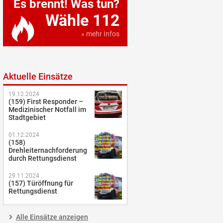
Es brennt! Was tun?
Wähle 112
» mehr Infos
Aktuelle Einsätze
19.12.2024
(159) First Responder –
Medizinischer Notfall im
Stadtgebiet
01.12.2024
(158)
Drehleiternachforderung
durch Rettungsdienst
29.11.2024
(157) Türöffnung für
Rettungsdienst
Alle Einsätze anzeigen