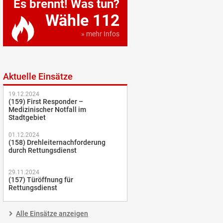
Es brennt! Was tun?
Wähle 112
» mehr Infos
Aktuelle Einsätze
19.12.2024
(159) First Responder –
Medizinischer Notfall im
Stadtgebiet
01.12.2024
(158) Drehleiternachforderung
durch Rettungsdienst
29.11.2024
(157) Türöffnung für
Rettungsdienst
Alle Einsätze anzeigen