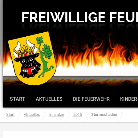
START
AKTUELLES
DIE FEUERWEHR
KINDER
Start
Aktuelles
Einsätze
2015
Sturmschaden