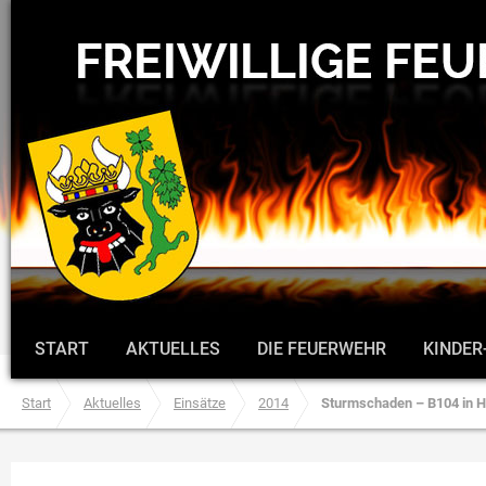
START
AKTUELLES
DIE FEUERWEHR
KINDER
Start
Aktuelles
Einsätze
2014
Sturmschaden – B104 in H