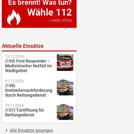
Es brennt! Was tun?
Wähle 112
» mehr Infos
Aktuelle Einsätze
19.12.2024
(159) First Responder –
Medizinischer Notfall im
Stadtgebiet
01.12.2024
(158)
Drehleiternachforderung
durch Rettungsdienst
29.11.2024
(157) Türöffnung für
Rettungsdienst
Alle Einsätze anzeigen