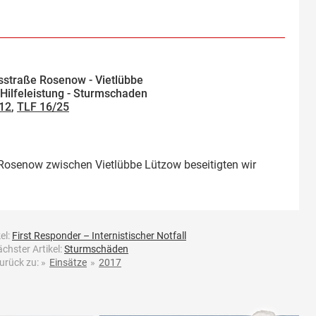
straße Rosenow - Vietlübbe
Hilfeleistung - Sturmschaden
/12
,
TLF 16/25
Rosenow zwischen Vietlübbe Lützow beseitigten wir
el:
First Responder – Internistischer Notfall
chster Artikel:
Sturmschäden
urück zu:
»
Einsätze
»
2017