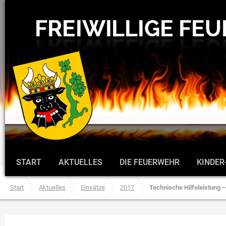
START
AKTUELLES
DIE FEUERWEHR
KINDER
Start
Aktuelles
Einsätze
2017
Technische Hilfeleistung 