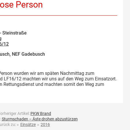
lose Person
 Steinstraße
g
6/12
usch, NEF Gadebusch
 Person wurden wir am späten Nachmittag zum
nd LF16/12 machten wir uns auf den Weg zum Einsatzort.
 den Rettungsdienst und machten somit den Weg zum
orheriger Artikel:
PKW Brand
:
Sturmschaden – Äste drohen abzustürzen
urück zu:
»
Einsätze
»
2016