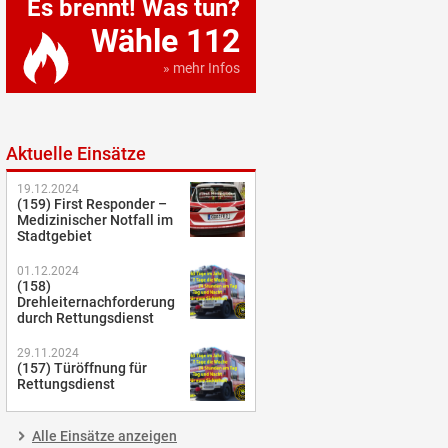
Es brennt! Was tun?
Wähle 112
» mehr Infos
Aktuelle Einsätze
19.12.2024
(159) First Responder –
Medizinischer Notfall im
Stadtgebiet
01.12.2024
(158)
Drehleiternachforderung
durch Rettungsdienst
29.11.2024
(157) Türöffnung für
Rettungsdienst
Alle Einsätze anzeigen