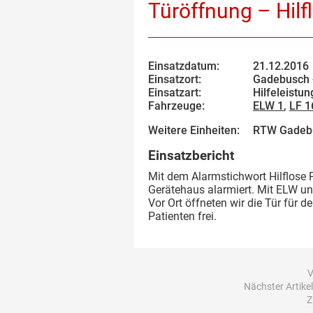
Türöffnung – Hilf
Einsatzdatum:
21.12.2016
Einsatzort:
Gadebusch -
Einsatzart:
Hilfeleistun
Fahrzeuge:
ELW 1
,
LF 1
Weitere Einheiten:
RTW Gadeb
Einsatzbericht
Mit dem Alarmstichwort Hilflose
Gerätehaus alarmiert. Mit ELW u
Vor Ort öffneten wir die Tür für
Patienten frei.
V
Nächster Artikel
Z