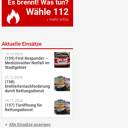
Es brennt! Was tun?
Wähle 112
» mehr Infos
Aktuelle Einsätze
19.12.2024
(159) First Responder –
Medizinischer Notfall im
Stadtgebiet
01.12.2024
(158)
Drehleiternachforderung
durch Rettungsdienst
29.11.2024
(157) Türöffnung für
Rettungsdienst
Alle Einsätze anzeigen