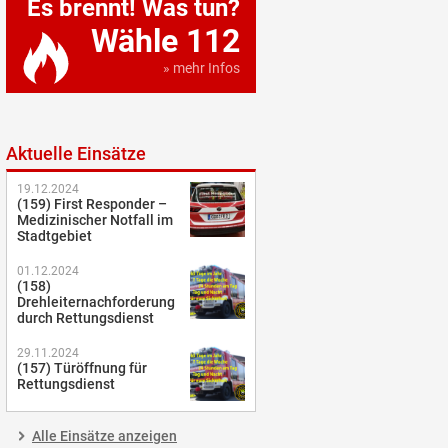
Es brennt! Was tun?
Wähle 112
» mehr Infos
Aktuelle Einsätze
19.12.2024
(159) First Responder –
Medizinischer Notfall im
Stadtgebiet
01.12.2024
(158)
Drehleiternachforderung
durch Rettungsdienst
29.11.2024
(157) Türöffnung für
Rettungsdienst
Alle Einsätze anzeigen