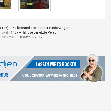
:
(145) – Kellerbrand brennender Kinderwagen
rtikel:
(143) – Hilflose verletzte Person
urück zu:
»
Einsätze
»
2019