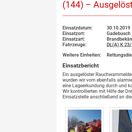
(144) – Ausgelös
Einsatzdatum:
30.10.2019
Einsatzort:
Gadebusch 
Einsatzart:
Brandbekäm
Fahrzeuge:
DL(A) K 23
Weitere Einheiten:
Rettungsdie
Einsatzbericht
Ein ausgelöster Rauchwarnmelder 
wurden wir vom ebenfalls alarmi
eine Lageerkundung durch und ko
Wir kontrollierten mit Hilfe der 
Einsatzstelle anschließend an die 