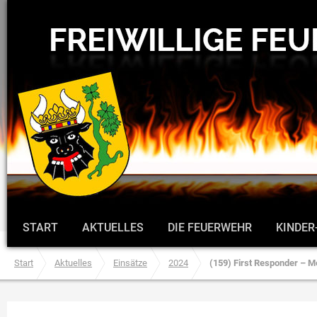
START
AKTUELLES
DIE FEUERWEHR
KINDER
Start
Aktuelles
Einsätze
2024
(159) First Responder – Me