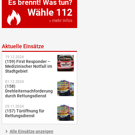
Es brennt! Was tun?
Wähle 112
» mehr Infos
Aktuelle Einsätze
19.12.2024
(159) First Responder –
Medizinischer Notfall im
Stadtgebiet
01.12.2024
(158)
Drehleiternachforderung
durch Rettungsdienst
29.11.2024
(157) Türöffnung für
Rettungsdienst
Alle Einsätze anzeigen