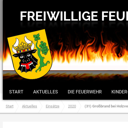
START
AKTUELLES
DIE FEUERWEHR
KINDER
Start
Aktuelles
Einsätze
2020
(31) Großbrand bei Holzve