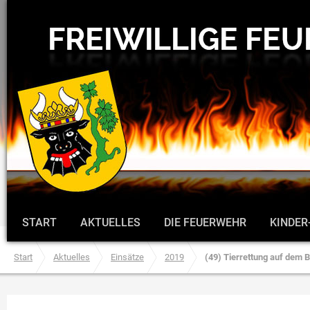
START
AKTUELLES
DIE FEUERWEHR
KINDER
Start
Aktuelles
Einsätze
2019
(49) Tierrettung auf dem 