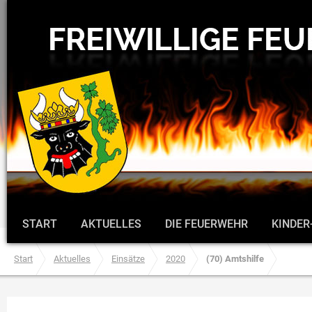
START
AKTUELLES
DIE FEUERWEHR
KINDER
Start
Aktuelles
Einsätze
2020
(70) Amtshilfe