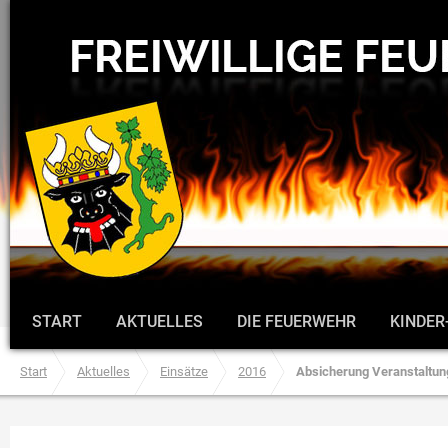
START
AKTUELLES
DIE FEUERWEHR
KINDER
Start
Aktuelles
Einsätze
2016
Absicherung Veranstaltun