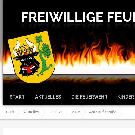
START
AKTUELLES
DIE FEUERWEHR
KINDER
Start
Aktuelles
Einsätze
2015
Äste auf Straße