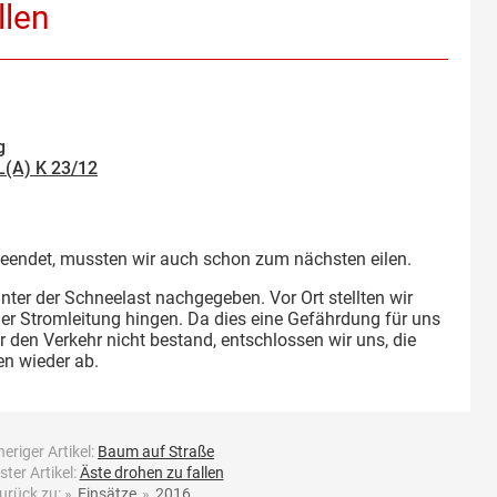
llen
g
L(A) K 23/12
beendet, mussten wir auch schon zum nächsten eilen.
unter der Schneelast nachgegeben. Vor Ort stellten wir
iner Stromleitung hingen. Da dies eine Gefährdung für uns
r den Verkehr nicht bestand, entschlossen wir uns, die
en wieder ab.
eriger Artikel:
Baum auf Straße
ter Artikel:
Äste drohen zu fallen
urück zu:
»
Einsätze
»
2016