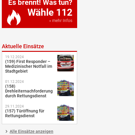
Es brennt! Was tun?
Wähle 112
» mehr Infos
Aktuelle Einsätze
19.12.2024
(159) First Responder –
Medizinischer Notfall im
Stadtgebiet
01.12.2024
(158)
Drehleiternachforderung
durch Rettungsdienst
29.11.2024
(157) Türöffnung für
Rettungsdienst
Alle Einsätze anzeigen