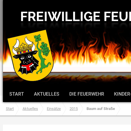
START
AKTUELLES
DIE FEUERWEHR
KINDER
Start
Aktuelles
Einsätze
2015
Baum auf Straße