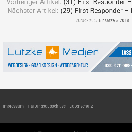
Vorheriger Artikel:
(31) First Responder – 
Nächster Artikel:
(29) First Responder – 
Zurück zu:
»
Einsätze
»
2018
Impressum
Haftungsausschluss
Datenschutz