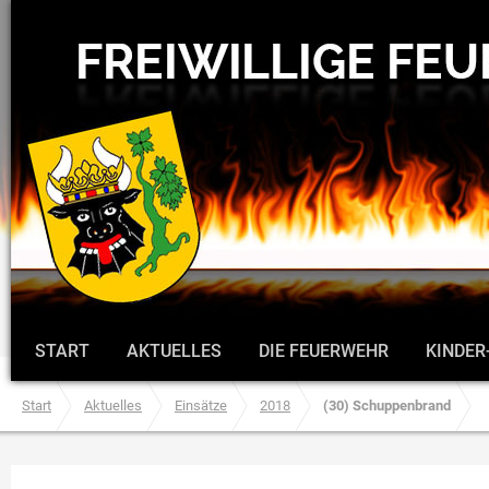
START
AKTUELLES
DIE FEUERWEHR
KINDER
Start
Aktuelles
Einsätze
2018
(30) Schuppenbrand