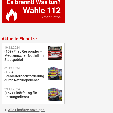
Es brennt! Was tun?
Wähle 112
» mehr Infos
Aktuelle Einsätze
19.12.2024
(159) First Responder –
Medizinischer Notfall im
Stadtgebiet
01.12.2024
(158)
Drehleiternachforderung
durch Rettungsdienst
29.11.2024
(157) Türöffnung für
Rettungsdienst
Alle Einsätze anzeigen