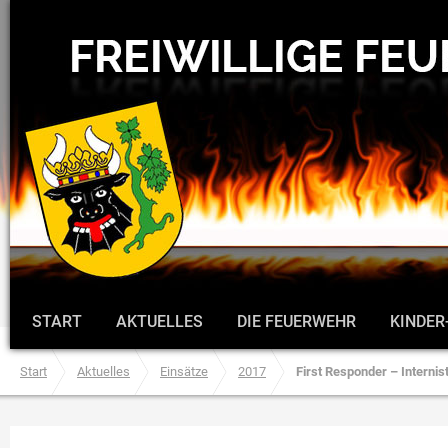
START
AKTUELLES
DIE FEUERWEHR
KINDER
Start
Aktuelles
Einsätze
2017
First Responder – Internist