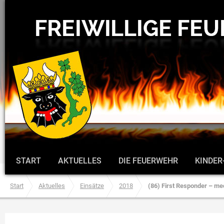
START
AKTUELLES
DIE FEUERWEHR
KINDER
Start
Aktuelles
Einsätze
2018
(86) First Responder – med