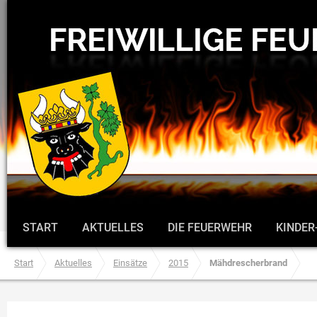
START
AKTUELLES
DIE FEUERWEHR
KINDER
Start
Aktuelles
Einsätze
2015
Mähdrescherbrand