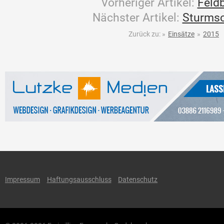
Vorheriger Artikel:
Feld
Nächster Artikel:
Sturms
Zurück zu:
»
Einsätze
»
2015
Impressum
Haftungsausschluss
Datenschutz