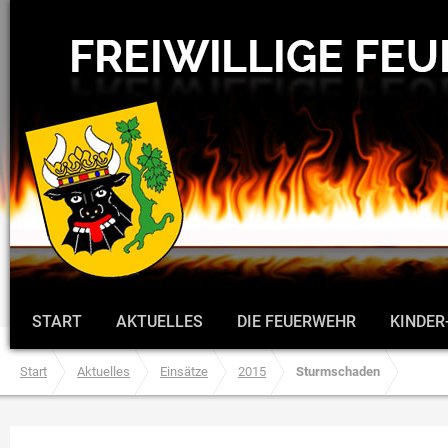
START
AKTUELLES
DIE FEUERWEHR
KINDER
Start
Aktuelles
Einsätze
2015
Sturmschaden