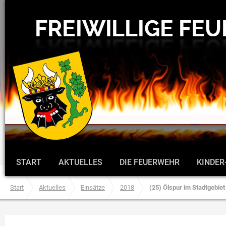
START
AKTUELLES
DIE FEUERWEHR
KINDER
Start
Aktuelles
Einsätze
2018
(25) Ölspur im Stadtgebiet