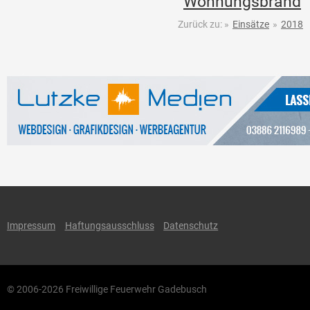
Wohnungsbrand
Zurück zu:
»
Einsätze
»
2018
Impressum
Haftungsausschluss
Datenschutz
© 2006-2026 Freiwillige Feuerwehr Gadebusch