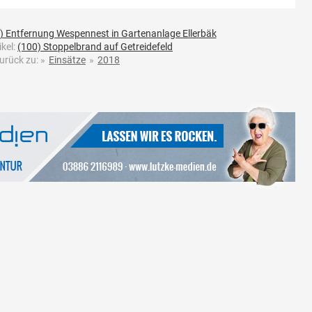
) Entfernung Wespennest in Gartenanlage Ellerbäk
ikel:
(100) Stoppelbrand auf Getreidefeld
urück zu:
»
Einsätze
»
2018