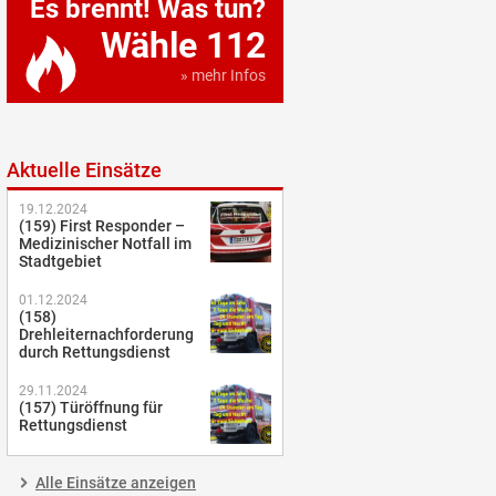
Es brennt! Was tun?
Wähle 112
» mehr Infos
Aktuelle Einsätze
19.12.2024
(159) First Responder –
Medizinischer Notfall im
Stadtgebiet
01.12.2024
(158)
Drehleiternachforderung
durch Rettungsdienst
29.11.2024
(157) Türöffnung für
Rettungsdienst
Alle Einsätze anzeigen