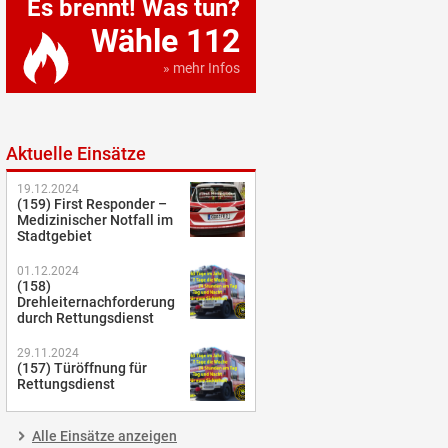
Es brennt! Was tun?
Wähle 112
» mehr Infos
Aktuelle Einsätze
19.12.2024
(159) First Responder –
Medizinischer Notfall im
Stadtgebiet
01.12.2024
(158)
Drehleiternachforderung
durch Rettungsdienst
29.11.2024
(157) Türöffnung für
Rettungsdienst
Alle Einsätze anzeigen