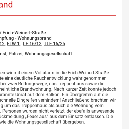
and
 Erich-Weinert-Straße
pfung - Wohnungsbrand
/12
,
ELW 1
,
LF 16/12
,
TLF 16/25
nst, Polizei, Wohnungsgesellschaft
 wir mit einem Vollalarm in die Erich-Weinert-Straße
nte eine deutliche Rauchentwicklung wahr genommen
über zwei Rettungswege, das Treppenhaus sowie die
ermeintliche Brandwohnung. Nach kurzer Zeit konnte jedoch
annte Unrat auf dem Balkon. Ein Übergreifen auf die
hnelle Eingreifen verhindern! Anschließend brachten wir
lung um das Treppenhaus als auch die Wohnung vom
. Personen wurden nicht verletzt, der ebefalls anwesende
ückmeldung „Feuer aus“ aus dem Einsatz entlassen. Die
wie die Wohnungsgesellschaft übergeben.