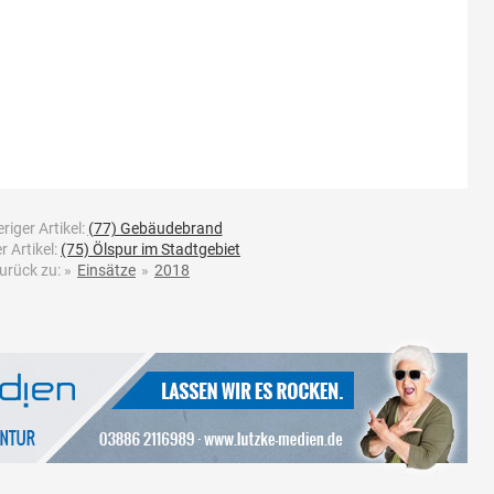
riger Artikel:
(77) Gebäudebrand
 Artikel:
(75) Ölspur im Stadtgebiet
urück zu:
»
Einsätze
»
2018