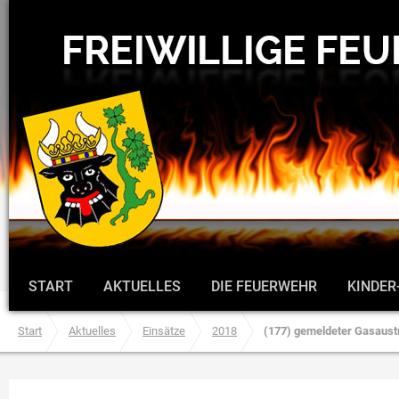
START
AKTUELLES
DIE FEUERWEHR
KINDER
Start
Aktuelles
Einsätze
2018
(177) gemeldeter Gasaustr