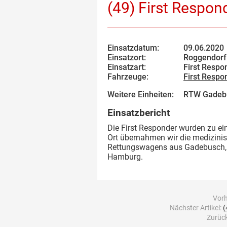
(49) First Respon
Einsatzdatum:
09.06.2020
Einsatzort:
Roggendorf
Einsatzart:
First Respon
Fahrzeuge:
First Respo
Weitere Einheiten:
RTW Gadebu
Einsatzbericht
Die First Responder wurden zu ei
Ort übernahmen wir die medizinis
Rettungswagens aus Gadebusch, 
Hamburg.
Vorh
Nächster Artikel:
(
Zurück