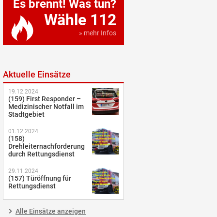
Es brennt! Was tun?
Wähle 112
» mehr Infos
Aktuelle Einsätze
19.12.2024
(159) First Responder –
Medizinischer Notfall im
Stadtgebiet
01.12.2024
(158)
Drehleiternachforderung
durch Rettungsdienst
29.11.2024
(157) Türöffnung für
Rettungsdienst
Alle Einsätze anzeigen